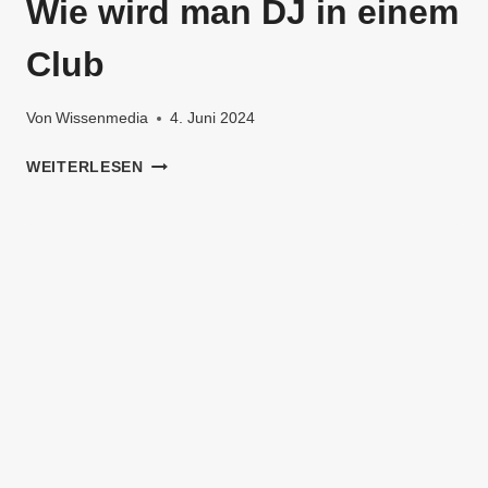
Wie wird man DJ in einem
Club
Von
Wissenmedia
4. Juni 2024
ERFOLGREICH
WEITERLESEN
ZUM
CLUB
DJ:
WIE
WIRD
MAN
DJ
IN
EINEM
CLUB