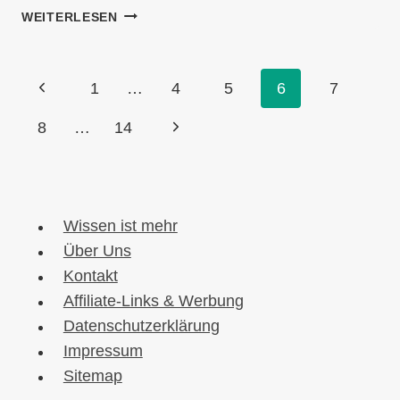
SYNCHRONSPRECHER
WEITERLESEN
WERDEN
IN
DER
Seitennavigation
Vorherige
1
…
4
5
6
7
SCHWEIZ:
TIPPS
Seite
Nächste
8
…
14
UND
SCHRITTE
Seite
Wissen ist mehr
Über Uns
Kontakt
Affiliate-Links & Werbung
Datenschutzerklärung
Impressum
Sitemap