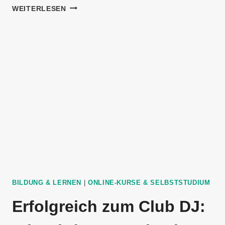
KARRIERELEITER:
WEITERLESEN
WIE
WIRD
MAN
PARTNER
IN
EINER
KANZLEI
BILDUNG & LERNEN
|
ONLINE-KURSE & SELBSTSTUDIUM
Erfolgreich zum Club DJ: