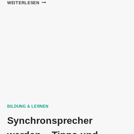
WIE
WEITERLESEN
WERDEN
SYNCHRONSPRECHER
BEZAHLT:
DIE
GEHÄLTER
ERKLÄRT
BILDUNG & LERNEN
Synchronsprecher