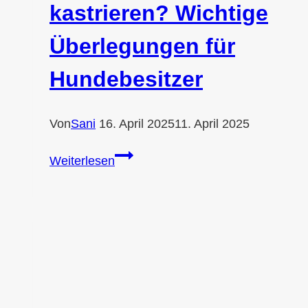
kastrieren? Wichtige
Überlegungen für
Hundebesitzer
Von
Sani
16. April 2025
11. April 2025
Wann
Weiterlesen
sollte
man
einen
Rüden
kastrieren?
Wichtige
Überlegungen