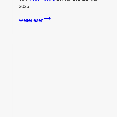
2025
AdBlue
Weiterlesen
gegen
Efeu:
Effektive
Lösung?