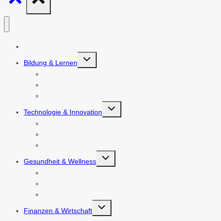
Wissen ist mehr
Untermenü
Bildung & Lernen
umschalten
Schulbildung
Hochschulbildung
Online-Kurse & Selbststudium
Untermenü
Technologie & Innovation
umschalten
Software & Apps
Hardware & Gadgets
Internet der Dinge (IoT) & Smart Home
Untermenü
Gesundheit & Wellness
umschalten
Körperliche Gesundheit
Mentale Gesundheit
Wellness & Lebensstil
Untermenü
Finanzen & Wirtschaft
umschalten