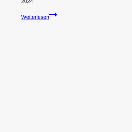
2024
Ist
Weiterlesen
AdBlue
giftig
für
Tiere?
Wichtige
Informationen