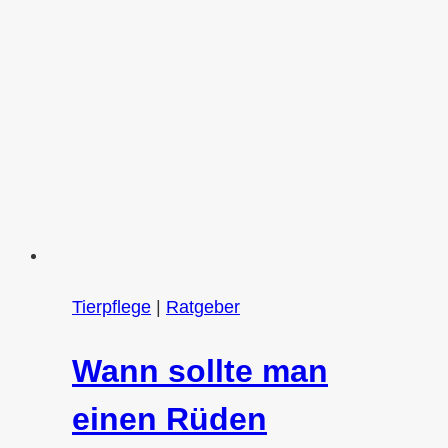
Leitfaden
für
verantwortungsvolle
Hundebesitzer
Tierpflege
|
Ratgeber
Wann sollte man
einen Rüden