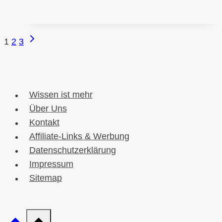
man
über
Katzen
Nächste
Seitennavigation
1
2
3
und
Seite
Katzenhaltung
wissen
sollte
Wissen ist mehr
Über Uns
Kontakt
Affiliate-Links & Werbung
Datenschutzerklärung
Impressum
Sitemap