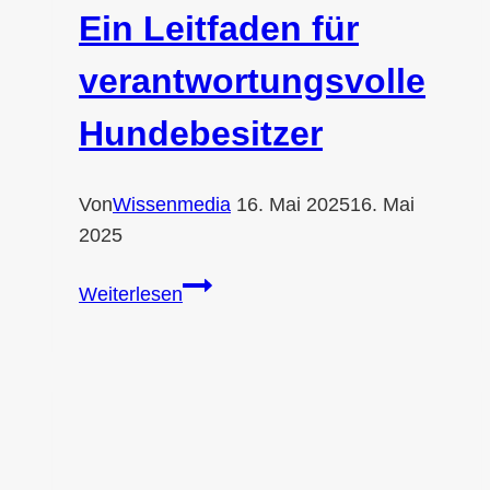
Ein Leitfaden für
verantwortungsvolle
Hundebesitzer
Von
Wissenmedia
16. Mai 2025
16. Mai
2025
Wann
Weiterlesen
sollte
man
eine
Hündin
kastrieren?
Ein