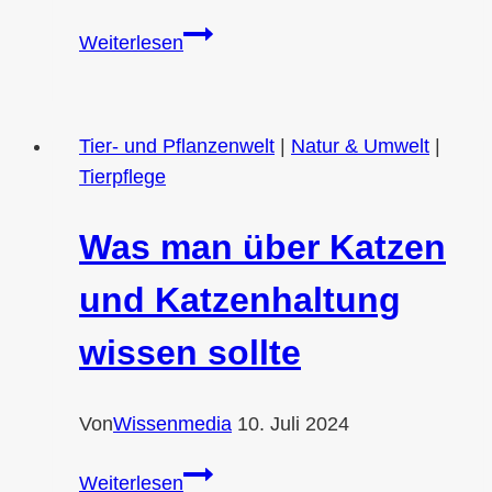
AdBlue
Weiterlesen
gegen
Ackerschachtelhalm:
Effektive
Tier- und Pflanzenwelt
|
Natur & Umwelt
|
Lösung?
Tierpflege
Was man über Katzen
und Katzenhaltung
wissen sollte
Von
Wissenmedia
10. Juli 2024
Was
Weiterlesen