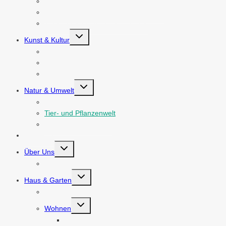
Persönliche Finanzen
Unternehmertum & Geschäftsführung
Wirtschaftsnachrichten & Trends
Untermenü
Kunst & Kultur
umschalten
Literatur & Schreiben
Visuelle und Darstellende Künste
Musik & Audio
Untermenü
Natur & Umwelt
umschalten
Umweltschutz
Tier- und Pflanzenwelt
Outdoor & Abenteuer
Ratgeber
Untermenü
Über Uns
umschalten
Kontakt
Untermenü
Haus & Garten
umschalten
Garten gestalten
Untermenü
Wohnen
umschalten
Wohnzimmer