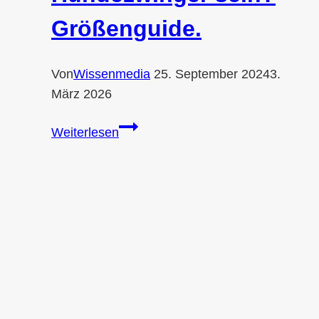
Größenguide.
Von
Wissenmedia
25. September 2024
3.
März 2026
Wie
Weiterlesen
groß
muss
ein
Hundezwinger
sein?
Größenguide.