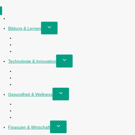
Wissen ist mehr
Untermenü
Bildung & Lernen
umschalten
Schulbildung
Hochschulbildung
Online-Kurse & Selbststudium
Untermenü
Technologie & Innovation
umschalten
Software & Apps
Hardware & Gadgets
Internet der Dinge (IoT) & Smart Home
Untermenü
Gesundheit & Wellness
umschalten
Körperliche Gesundheit
Mentale Gesundheit
Wellness & Lebensstil
Untermenü
Finanzen & Wirtschaft