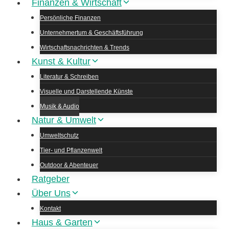
Finanzen & Wirtschaft
Persönliche Finanzen
Unternehmertum & Geschäftsführung
Wirtschaftsnachrichten & Trends
Kunst & Kultur
Literatur & Schreiben
Visuelle und Darstellende Künste
Musik & Audio
Natur & Umwelt
Umweltschutz
Tier- und Pflanzenwelt
Outdoor & Abenteuer
Ratgeber
Über Uns
Kontakt
Haus & Garten