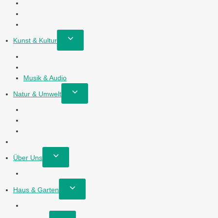
umschalten
Persönliche Finanzen
Unternehmertum & Geschäftsführung
Wirtschaftsnachrichten & Trends
Untermenü
Kunst & Kultur
umschalten
Literatur & Schreiben
Visuelle und Darstellende Künste
Musik & Audio
Untermenü
Natur & Umwelt
umschalten
Umweltschutz
Tier- und Pflanzenwelt
Outdoor & Abenteuer
Ratgeber
Untermenü
Über Uns
umschalten
Kontakt
Untermenü
Haus & Garten
umschalten
Garten gestalten