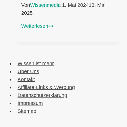
Von
Wissenmedia
1. Mai 2024
13. Mai
2025
Karriere-
Weiterlesen
Tipps:
Wie
wird
man
Wissen ist mehr
Musiker
Über Uns
in
Kontakt
Deutschland
Affiliate-Links & Werbung
Datenschutzerklärung
Impressum
Sitemap