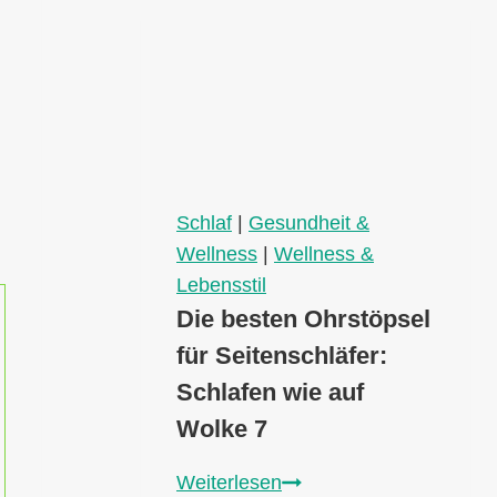
Unsere
Erfahrungen
mit
dem
ergonomischen
Nackenkissen
im
Praxischeck
Schlaf
|
Gesundheit &
Wellness
|
Wellness &
Lebensstil
Die besten Ohrstöpsel
für Seitenschläfer:
Schlafen wie auf
Wolke 7
Die
Weiterlesen