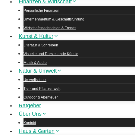
Finanzen & Wirtschaft
Persönliche Finanzen
Unternehmertum & Geschäftsführung
Wirtschaftsnachrichten & Trends
Kunst & Kultur
Literatur & Schreiben
Visuelle und Darstellende Künste
Musik & Audio
Natur & Umwelt
Umweltschutz
Tier- und Pflanzenwelt
Outdoor & Abenteuer
Ratgeber
Über Uns
Kontakt
Haus & Garten