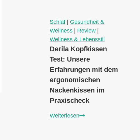
Geschlecht
unwiderstehlich
werden!
Schlaf
|
Gesundheit &
Wellness
|
Review
|
Wellness & Lebensstil
Derila Kopfkissen
Test: Unsere
Erfahrungen mit dem
ergonomischen
Nackenkissen im
Praxischeck
Derila
Weiterlesen
Kopfkissen
Test: