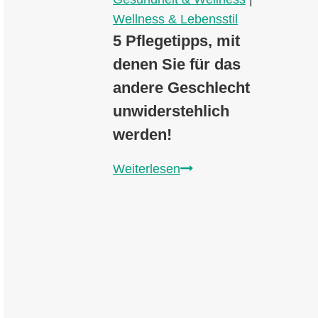
Wellness & Lebensstil
5 Pflegetipps, mit
denen Sie für das
andere Geschlecht
unwiderstehlich
werden!
5
Weiterlesen
Pflegetipps,
mit
denen
Sie
für
das
andere