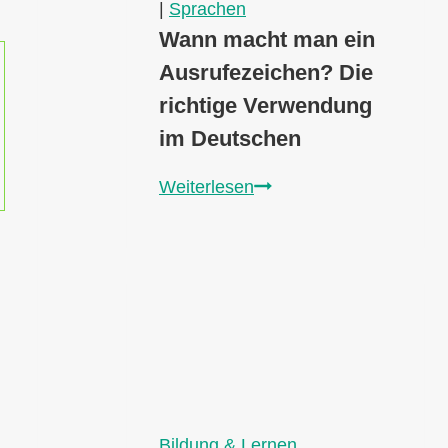
|
Sprachen
Wann macht man ein
Ausrufezeichen? Die
richtige Verwendung
im Deutschen
Wann
Weiterlesen
macht
man
ein
Ausrufezeichen?
Die
richtige
Verwendung
im
Deutschen
Bildung & Lernen