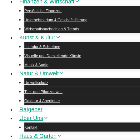
Finanzen & Wirtschaft
Persönliche Finanzen
Unternehmertum & Geschäftsführung
Wirtschaftsnachrichten & Trends
Kunst & Kultur
Literatur & Schreiben
Visuelle und Darstellende Künste
Musik & Audio
Natur & Umwelt
Umweltschutz
Tier- und Pflanzenwelt
Outdoor & Abenteuer
Ratgeber
Über Uns
Kontakt
Haus & Garten