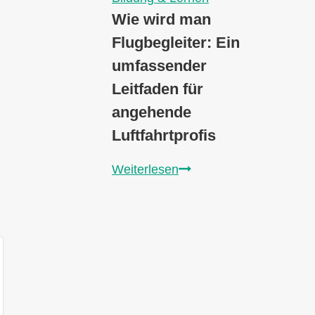
Wie wird man
Flugbegleiter: Ein
umfassender
Leitfaden für
angehende
Luftfahrtprofis
Wie
Weiterlesen
wird
man
Flugbegleiter:
Ein
umfassender
Leitfaden
für