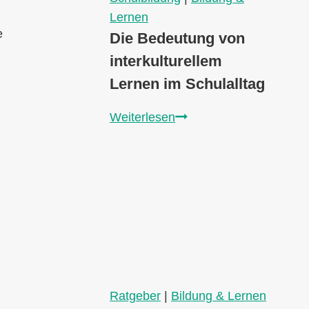
Lernen
e
Die Bedeutung von
interkulturellem
Lernen im Schulalltag
Die
Weiterlesen
Bedeutung
von
interkulturellem
Lernen
im
Schulalltag
Ratgeber
|
Bildung & Lernen