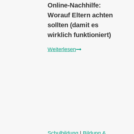
Online-Nachhilfe:
Worauf Eltern achten
sollten (damit es
wirklich funktioniert)
Online-
Weiterlesen
Nachhilfe:
Worauf
Eltern
achten
sollten
(damit
es
wirklich
funktioniert)
Schulbildung
|
Bildung &