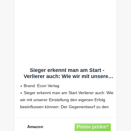
Sieger erkennt man am Start -
Verlierer auch: Wie wir mit unserer
Einstellung den eigenen Erfolg
Brand: Econ Verlag
beeinflussen können: Der
Sieger erkennt man am Start Verlierer auch: Wie
Gegenentwurf zu den üblichen
wir mit unserer Einstellung den eigenen Erfolg
Erfolgsratgebern
beeinflussen können: Der Gegenentwurf zu den
üblichen Erfolgsratgebern
Produktart: ABISBOOK
Amazon
Farbe: White