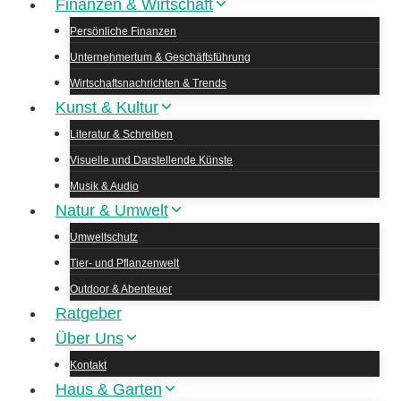
Finanzen & Wirtschaft
Persönliche Finanzen
Unternehmertum & Geschäftsführung
Wirtschaftsnachrichten & Trends
Kunst & Kultur
Literatur & Schreiben
Visuelle und Darstellende Künste
Musik & Audio
Natur & Umwelt
Umweltschutz
Tier- und Pflanzenwelt
Outdoor & Abenteuer
Ratgeber
Über Uns
Kontakt
Haus & Garten