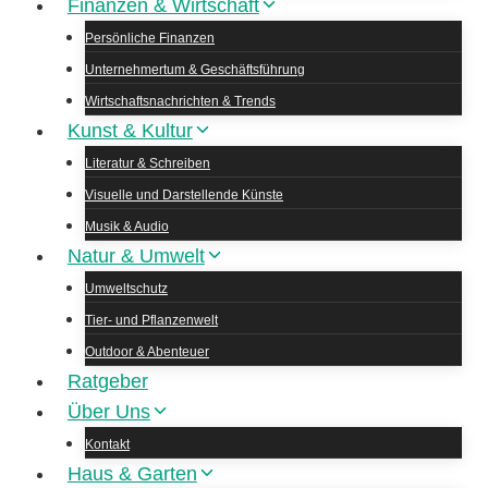
Finanzen & Wirtschaft
Persönliche Finanzen
Unternehmertum & Geschäftsführung
Wirtschaftsnachrichten & Trends
Kunst & Kultur
Literatur & Schreiben
Visuelle und Darstellende Künste
Musik & Audio
Natur & Umwelt
Umweltschutz
Tier- und Pflanzenwelt
Outdoor & Abenteuer
Ratgeber
Über Uns
Kontakt
Haus & Garten