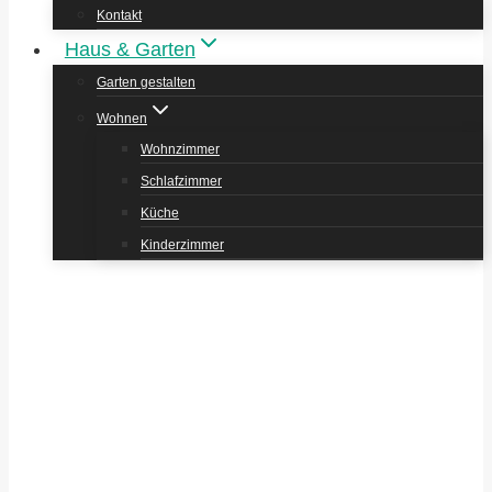
Kontakt
Haus & Garten
Garten gestalten
Wohnen
Wohnzimmer
Schlafzimmer
Küche
Kinderzimmer