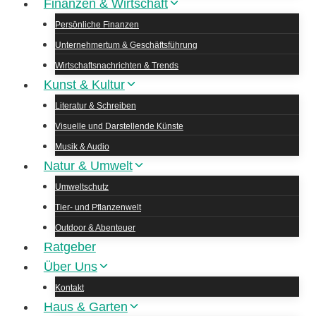
Finanzen & Wirtschaft
Persönliche Finanzen
Unternehmertum & Geschäftsführung
Wirtschaftsnachrichten & Trends
Kunst & Kultur
Literatur & Schreiben
Visuelle und Darstellende Künste
Musik & Audio
Natur & Umwelt
Umweltschutz
Tier- und Pflanzenwelt
Outdoor & Abenteuer
Ratgeber
Über Uns
Kontakt
Haus & Garten