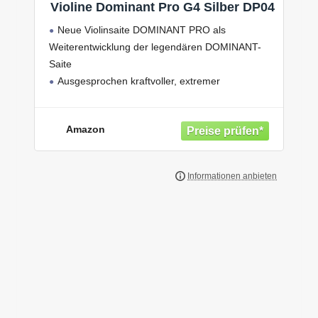
Violine Dominant Pro G4 Silber DP04
Neue Violinsaite DOMINANT PRO als
Weiterentwicklung der legendären DOMINANT-
Saite
Ausgesprochen kraftvoller, extremer
Klangfarben-Reichtum
Tonaler Ausgewogenheit zwischen Brillanz und
Amazon
Wärme
Lieferbar als Medium Stärke für 4/4 Violine
Thomastik Infeld Violin Saiten für Violine
Dominant Pro G4 Silber DP04