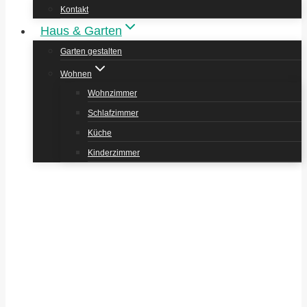
Kontakt
Haus & Garten
Garten gestalten
Wohnen
Wohnzimmer
Schlafzimmer
Küche
Kinderzimmer