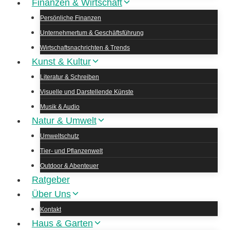
Finanzen & Wirtschaft
Persönliche Finanzen
Unternehmertum & Geschäftsführung
Wirtschaftsnachrichten & Trends
Kunst & Kultur
Literatur & Schreiben
Visuelle und Darstellende Künste
Musik & Audio
Natur & Umwelt
Umweltschutz
Tier- und Pflanzenwelt
Outdoor & Abenteuer
Ratgeber
Über Uns
Kontakt
Haus & Garten