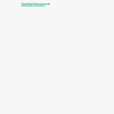
Wie
Weiterlesen
wird
man
Gesellschafter
–
Ein
Leitfaden