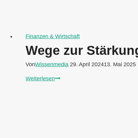
Finanzen & Wirtschaft
Wege zur Stärkung
Von
Wissenmedia
29. April 2024
13. Mai 2025
Wege
Weiterlesen
zur
Stärkung
der
deutschen
Wirtschaft