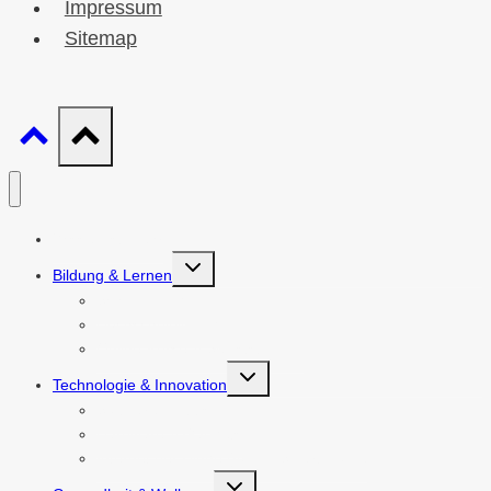
Impressum
Sitemap
Wissen ist mehr
Untermenü
Bildung & Lernen
umschalten
Schulbildung
Hochschulbildung
Online-Kurse & Selbststudium
Untermenü
Technologie & Innovation
umschalten
Software & Apps
Hardware & Gadgets
Internet der Dinge (IoT) & Smart Home
Untermenü