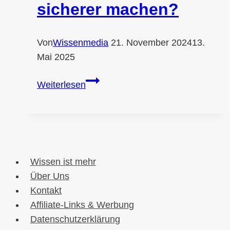
sicherer machen?
Von
Wissenmedia
21. November 2024
13.
Mai 2025
Wie
Weiterlesen
kann
man
die
Handy
Nutzung
Wissen ist mehr
sicherer
Über Uns
machen?
Kontakt
Affiliate-Links & Werbung
Datenschutzerklärung