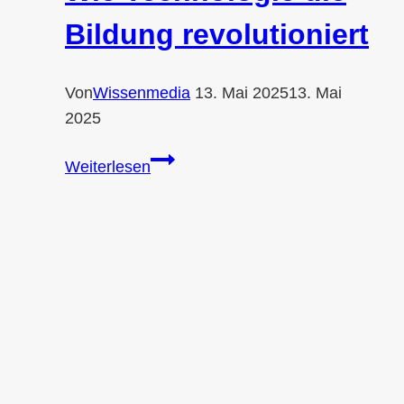
Bildung revolutioniert
Von
Wissenmedia
13. Mai 2025
13. Mai
2025
Die
Weiterlesen
Zukunft
des
digitalen
Lernens:
Wie
Technologie
die
Bildung
revolutioniert