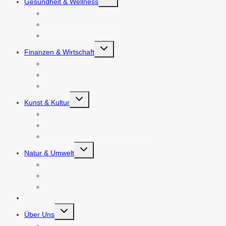
Gesundheit & Wellness
umschalten
Körperliche Gesundheit
Mentale Gesundheit
Wellness & Lebensstil
Untermenü
Finanzen & Wirtschaft
umschalten
Persönliche Finanzen
Unternehmertum & Geschäftsführung
Wirtschaftsnachrichten & Trends
Untermenü
Kunst & Kultur
umschalten
Literatur & Schreiben
Visuelle und Darstellende Künste
Musik & Audio
Untermenü
Natur & Umwelt
umschalten
Umweltschutz
Tier- und Pflanzenwelt
Outdoor & Abenteuer
Ratgeber
Untermenü
Über Uns
umschalten
Kontakt