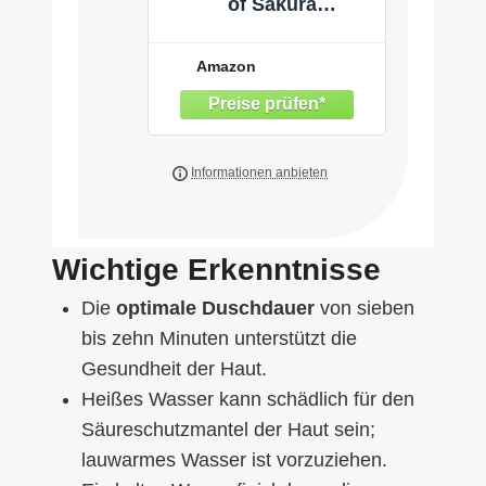
of Sakura
Vorteilspack mit 3 x
Duschschaum –
Amazon
Duschgel mit
Kirschblüten und
Reismilch – zarter,
blumiger Duft – Value
Pack 3 x 200 ml
Wichtige Erkenntnisse
Die
optimale Duschdauer
von sieben
bis zehn Minuten unterstützt die
Gesundheit der Haut.
Heißes Wasser kann schädlich für den
Säureschutzmantel der Haut sein;
lauwarmes Wasser ist vorzuziehen.