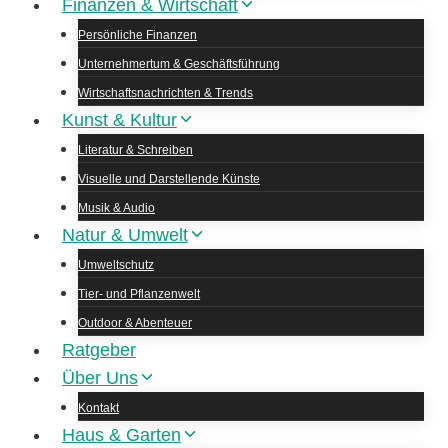
Finanzen & Wirtschaft
Persönliche Finanzen
Unternehmertum & Geschäftsführung
Wirtschaftsnachrichten & Trends
Kunst & Kultur
Literatur & Schreiben
Visuelle und Darstellende Künste
Musik & Audio
Natur & Umwelt
Umweltschutz
Tier- und Pflanzenwelt
Outdoor & Abenteuer
Ratgeber
Über Uns
Kontakt
Haus & Garten