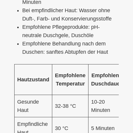
Minuten
Bei empfindlicher Haut: Wasser ohne
Duft-, Farb- und Konservierungsstoffe
Empfohlene Pflegeprodukte: pH-
neutrale Duschgele, Duschöle
Empfohlene Behandlung nach dem
Duschen: sanftes Abtupfen der Haut
B
Empfohlene
Empfohlene
Hautzustand
Temperatur
Duschdauer
S
Gesunde
10-20
32-38 °C
15
Haut
Minuten
Empfindliche
30 °C
5 Minuten
15
Haut