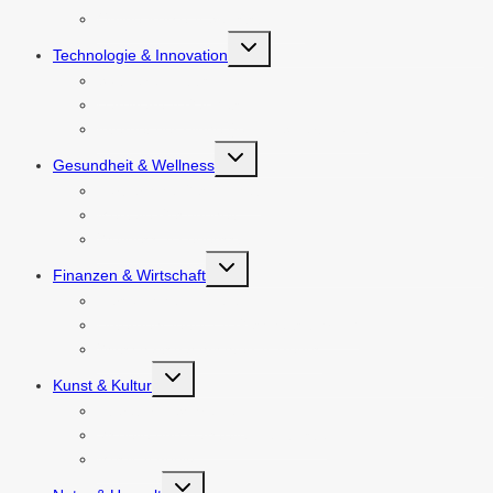
Online-Kurse & Selbststudium
Untermenü
Technologie & Innovation
umschalten
Software & Apps
Hardware & Gadgets
Internet der Dinge (IoT) & Smart Home
Untermenü
Gesundheit & Wellness
umschalten
Körperliche Gesundheit
Mentale Gesundheit
Wellness & Lebensstil
Untermenü
Finanzen & Wirtschaft
umschalten
Persönliche Finanzen
Unternehmertum & Geschäftsführung
Wirtschaftsnachrichten & Trends
Untermenü
Kunst & Kultur
umschalten
Literatur & Schreiben
Visuelle und Darstellende Künste
Musik & Audio
Untermenü