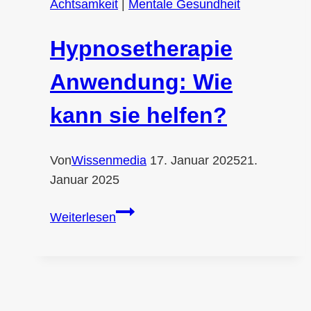
Achtsamkeit
|
Mentale Gesundheit
Hypnosetherapie
Anwendung: Wie
kann sie helfen?
Von
Wissenmedia
17. Januar 2025
21.
Januar 2025
Hypnosetherapie
Weiterlesen
Anwendung:
Wie
kann
sie
helfen?