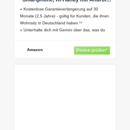
Dünner 7,5-mm-Rahmen, 50-MP-
Kostenlose Garantieverlängerung auf 30
Kamera, 128 GB Speicher, 4 GB
Monate (2,5 Jahre) - gültig für Kunden, die ihren
RAM, 5.000-mAh-Akku, Black, 2,5
Wohnsitz in Deutschland haben.¹⁵
Jahre Herstellergarantie [Exklusiv
auf Amazon]
Unterhalte dich mit Gemini über das, was du
siehst: Beginne ein Gespräch mit Gemini auf
deinem Samsung Mobiltelefon - sollten Worte
Amazon
nicht ausreichen,