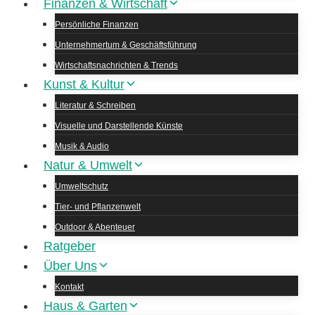
Finanzen & Wirtschaft
Persönliche Finanzen
Unternehmertum & Geschäftsführung
Wirtschaftsnachrichten & Trends
Kunst & Kultur
Literatur & Schreiben
Visuelle und Darstellende Künste
Musik & Audio
Natur & Umwelt
Umweltschutz
Tier- und Pflanzenwelt
Outdoor & Abenteuer
Ratgeber
Über Uns
Kontakt
Haus & Garten