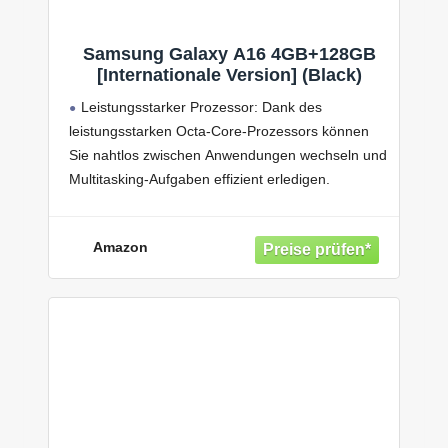
Samsung Galaxy A16 4GB+128GB
[Internationale Version] (Black)
Leistungsstarker Prozessor: Dank des
leistungsstarken Octa-Core-Prozessors können
Sie nahtlos zwischen Anwendungen wechseln und
Multitasking-Aufgaben effizient erledigen.
Das Samsung Galaxy A16 kombiniert ein
schlankes, elegantes Design mit hervorragender
Amazon
Handlichkeit und ist in der klassischen und edlen
Farbe 'Schwarz' erhältlich
Halte deine