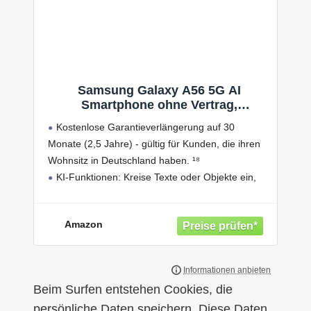
Samsung Galaxy A56 5G AI
Smartphone ohne Vertrag,
Simlockfreies AI Handy mit Android,
Kostenlose Garantieverlängerung auf 30
8 GB RAM, 128 GB Speicher, 50-MP-
Monate (2,5 Jahre) - gültig für Kunden, die ihren
Kamera, Awesome Graphite, 2,5
Wohnsitz in Deutschland haben. ¹⁸
Jahre Herstellergarantie [Exklusiv
auf Amazon]
KI-Funktionen: Kreise Texte oder Objekte ein,
um Google-Suchergebnisse zu erhalten,
Verwende den Objektradierer, um Personen aus
Amazon
Bildhintergründen zu entfernen, Nutze
Bewegungsfotos, um
Beim Surfen entstehen Cookies, die
persönliche Daten speichern. Diese Daten