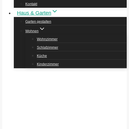
Kontakt
Haus & Garten
Garten gestalten
Wohnen
Wohnzimmer
Schlafzimmer
Küche
Kinderzimmer